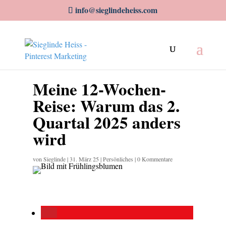
info@sieglindeheiss.com
Meine 12-Wochen-
Reise: Warum das 2.
Quartal 2025 anders
wird
von
Sieglinde
|
31. März 25
|
Persönliches
|
0 Kommentare