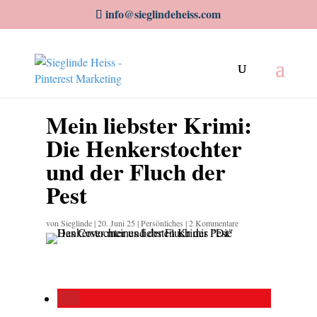
info@sieglindeheiss.com
Mein liebster Krimi:
Die Henkerstochter
und der Fluch der
Pest
von
Sieglinde
|
20. Juni 25
|
Persönliches
|
2 Kommentare