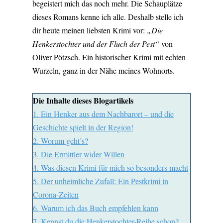
begeistert mich das noch mehr. Die Schauplätze
dieses Romans kenne ich alle. Deshalb stelle ich
dir heute meinen liebsten Krimi vor:
„Die
Henkerstochter und der Fluch der Pest“
von
Oliver Pötzsch. Ein historischer Krimi mit echten
Wurzeln, ganz in der Nähe meines Wohnorts.
Die Inhalte dieses Blogartikels
1.
Ein Henker aus dem Nachbarort – und die
Geschichte spielt in der Region!
2.
Worum geht’s?
3.
Die Ermittler wider Willen
4.
Was diesen Krimi für mich so besonders macht
5.
Der unheimliche Zufall: Ein Pestkrimi in
Corona-Zeiten
6.
Warum ich das Buch empfehlen kann
7.
Kennst du die Henkerstochter-Reihe schon?