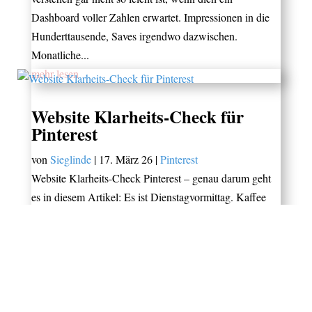
Dashboard voller Zahlen erwartet. Impressionen in die
Hunderttausende, Saves irgendwo dazwischen.
Monatliche...
mehr lesen
Website Klarheits-Check für
Pinterest
von
Sieglinde
|
17. März 26
|
Pinterest
Website Klarheits-Check Pinterest – genau darum geht
es in diesem Artikel: Es ist Dienstagvormittag. Kaffee
dampft, der Laptop ist offen, und du machst das, was du
eigentlich gar nicht mehr machen wolltest: Du schaust in
die Website-Statistik. Und wartest. Und hoffst....
mehr lesen